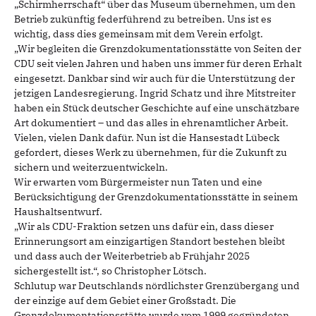
„Schirmherrschaft“ über das Museum übernehmen, um den
Betrieb zukünftig federführend zu betreiben. Uns ist es
wichtig, dass dies gemeinsam mit dem Verein erfolgt.
„Wir begleiten die Grenzdokumentationsstätte von Seiten der
CDU seit vielen Jahren und haben uns immer für deren Erhalt
eingesetzt. Dankbar sind wir auch für die Unterstützung der
jetzigen Landesregierung. Ingrid Schatz und ihre Mitstreiter
haben ein Stück deutscher Geschichte auf eine unschätzbare
Art dokumentiert – und das alles in ehrenamtlicher Arbeit.
Vielen, vielen Dank dafür. Nun ist die Hansestadt Lübeck
gefordert, dieses Werk zu übernehmen, für die Zukunft zu
sichern und weiterzuentwickeln.
Wir erwarten vom Bürgermeister nun Taten und eine
Berücksichtigung der Grenzdokumentationsstätte in seinem
Haushaltsentwurf.
„Wir als CDU-Fraktion setzen uns dafür ein, dass dieser
Erinnerungsort am einzigartigen Standort bestehen bleibt
und dass auch der Weiterbetrieb ab Frühjahr 2025
sichergestellt ist.“, so Christopher Lötsch.
Schlutup war Deutschlands nördlichster Grenzübergang und
der einzige auf dem Gebiet einer Großstadt. Die
Grenzdokumentationsstätte wurde vom 1999 gegründeten